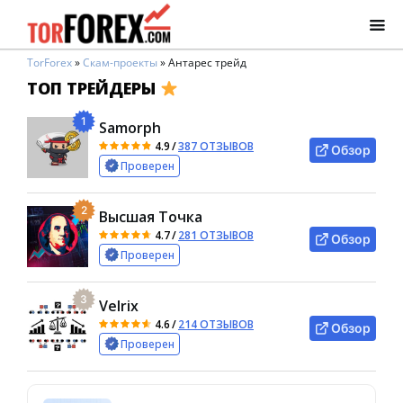
TorForex
»
Скам-проекты
»
Антарес трейд
ТОП ТРЕЙДЕРЫ
1
Samorph
4.9
/
387 ОТЗЫВОВ
Обзор
Проверен
2
Высшая Точка
4.7
/
281 ОТЗЫВОВ
Обзор
Проверен
3
Velrix
4.6
/
214 ОТЗЫВОВ
Обзор
Проверен