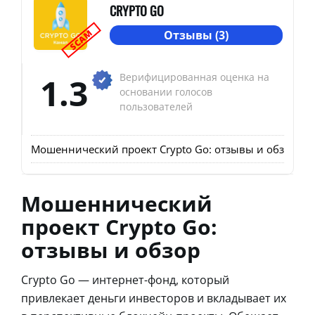
CRYPTO GO
SCAM
Отзывы (3)
1.3
Верифицированная оценка на
основании голосов
пользователей
Мошеннический проект Crypto Go: отзывы и обзор
При
Мошеннический
проект Crypto Go:
отзывы и обзор
Crypto Go — интернет-фонд, который
привлекает деньги инвесторов и вкладывает их