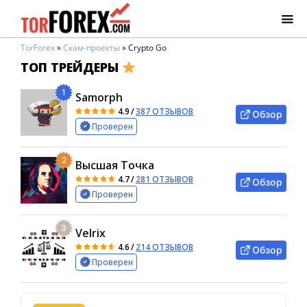
TorForex
»
Скам-проекты
»
Crypto Go
ТОП ТРЕЙДЕРЫ
1
Samorph
4.9
/
387 ОТЗЫВОВ
Обзор
Проверен
2
Высшая Точка
4.7
/
281 ОТЗЫВОВ
Обзор
Проверен
3
Velrix
4.6
/
214 ОТЗЫВОВ
Обзор
Проверен