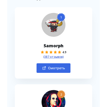
1
Samorph
4.9
(387 отзывов)
Смотреть
2