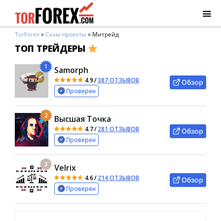
TorForex
»
Скам-проекты
»
Митрейд
ТОП ТРЕЙДЕРЫ
1
Samorph
4.9
/
387 ОТЗЫВОВ
Обзор
Проверен
2
Высшая Точка
4.7
/
281 ОТЗЫВОВ
Обзор
Проверен
3
Velrix
4.6
/
214 ОТЗЫВОВ
Обзор
Проверен