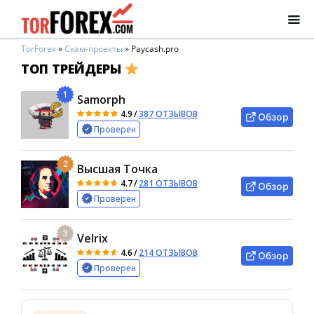
TorForex
»
Скам-проекты
»
Paycash.pro
ТОП ТРЕЙДЕРЫ
1
Samorph
4.9
/
387 ОТЗЫВОВ
Обзор
Проверен
2
Высшая Точка
4.7
/
281 ОТЗЫВОВ
Обзор
Проверен
3
Velrix
4.6
/
214 ОТЗЫВОВ
Обзор
Проверен