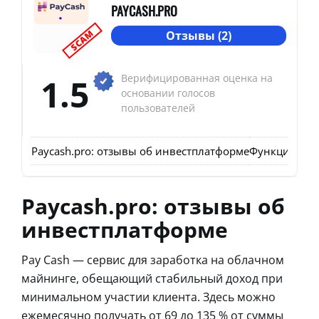
PAYCASH.PRO
SCAM
Отзывы (2)
1.5
Верифицированная оценка на
основании голосов
пользователей
Paycash.pro: отзывы об инвестплатформе
Функционал 
Paycash.pro: отзывы об
инвестплатформе
Pay Cash — сервис для заработка на облачном
майнинге, обещающий стабильный доход при
минимальном участии клиента. Здесь можно
ежемесячно получать от 69 до 135 % от суммы