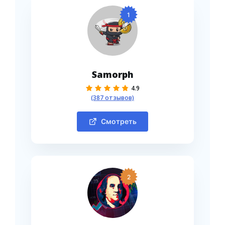
1
Samorph
4.9
(387 отзывов)
Смотреть
2