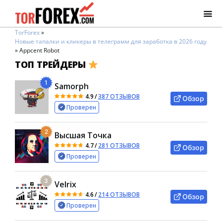
TorForex
»
Новые тапалки и кликеры в телеграмм для заработка в 2026 году
»
Appcent Robot
ТОП ТРЕЙДЕРЫ
1
Samorph
4.9
/
387 ОТЗЫВОВ
Обзор
Проверен
2
Высшая Точка
4.7
/
281 ОТЗЫВОВ
Обзор
Проверен
3
Velrix
4.6
/
214 ОТЗЫВОВ
Обзор
Проверен