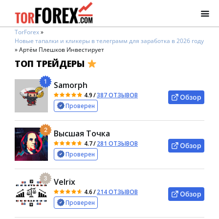
TorForex
»
Новые тапалки и кликеры в телеграмм для заработка в 2026 году
»
Артём Плешков Инвестирует
ТОП ТРЕЙДЕРЫ
1
Samorph
4.9
/
387 ОТЗЫВОВ
Обзор
Проверен
2
Высшая Точка
4.7
/
281 ОТЗЫВОВ
Обзор
Проверен
3
Velrix
4.6
/
214 ОТЗЫВОВ
Обзор
Проверен