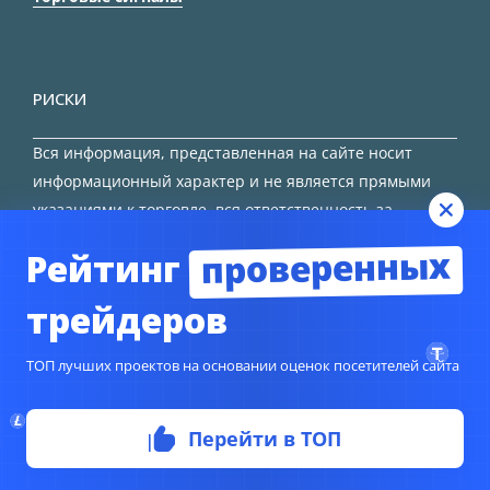
РИСКИ
Вся информация, представленная на сайте носит
информационный характер и не является прямыми
указаниями к торговле, вся ответственность за
принятие решения остается за трейдером.
проверенных
Рейтинг
HTML карта сайта
трейдеров
ТОП лучших проектов на основании оценок посетителей сайта
© Copyright 2024
TORFOREX.COM
Перейти в ТОП