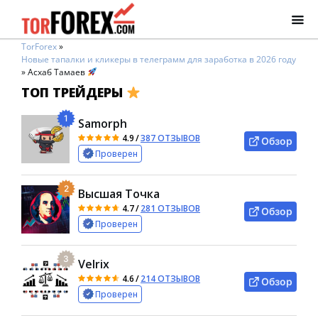
TorForex
»
Новые тапалки и кликеры в телеграмм для заработка в 2026 году
»
Асхаб Тамаев
ТОП ТРЕЙДЕРЫ
1
Samorph
4.9
/
387 ОТЗЫВОВ
Обзор
Проверен
2
Высшая Точка
4.7
/
281 ОТЗЫВОВ
Обзор
Проверен
3
Velrix
4.6
/
214 ОТЗЫВОВ
Обзор
Проверен