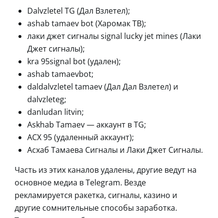
Dalvzletel TG (Дал Взлетел);
ashab tamaev bot (Харомак ТВ);
лаки джет сигналы signal lucky jet mines (Лаки
Джет сигналы);
kra 95signal bot (удален);
ashab tamaevbot;
daldalvzletel tamaev (Дал Дал Взлетел) и
dalvzleteg;
danludan litvin;
Askhab Tamaev — аккаунт в TG;
АСХ 95 (удаленный аккаунт);
Асхаб Тамаева Сигналы и Лаки Джет Сигналы.
Часть из этих каналов удалены, другие ведут на
основное медиа в Telegram. Везде
рекламируется ракетка, сигналы, казино и
другие сомнительные способы заработка.