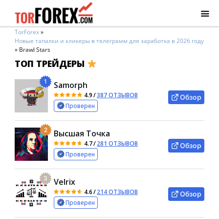
TorForex
»
Новые тапалки и кликеры в телеграмм для заработка в 2026 году
»
Brawl Stars
ТОП ТРЕЙДЕРЫ
1
Samorph
4.9
/
387 ОТЗЫВОВ
Обзор
Проверен
2
Высшая Точка
4.7
/
281 ОТЗЫВОВ
Обзор
Проверен
3
Velrix
4.6
/
214 ОТЗЫВОВ
Обзор
Проверен