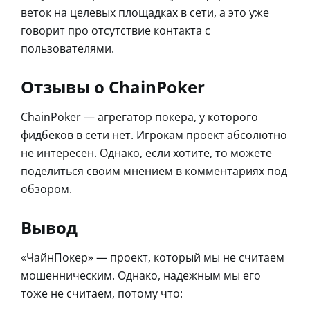
веток на целевых площадках в сети, а это уже
говорит про отсутствие контакта с
пользователями.
Отзывы о ChainPoker
ChainPoker — агрегатор покера, у которого
фидбеков в сети нет. Игрокам проект абсолютно
не интересен. Однако, если хотите, то можете
поделиться своим мнением в комментариях под
обзором.
Вывод
«ЧайнПокер» — проект, который мы не считаем
мошенническим. Однако, надежным мы его
тоже не считаем, потому что: