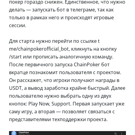
покер гораздо снижен. Единственное, что нужно
делать — запускать бот в телеграме, так как
только в рамках него и происходят игровые
сессии.
Для старта нужно перейти по ссылке t
me/chainpokerofficial_bot, кликнуть на кнопку
/start или прописать аналогичную команду.
После первичного запуска ChainPoker бот
вкратце познакомит пользователя с проектом.
Он расскажет, что игроки получают награды в
USDT, а вывод заработка крайне быстрый. Далее
пользователю нужно выбрать одну из двух
кнопок: Play Now, Support. Первая запускает уже
саму игру, а вторая — позволяет связаться с
представителями техподдержки проекта.