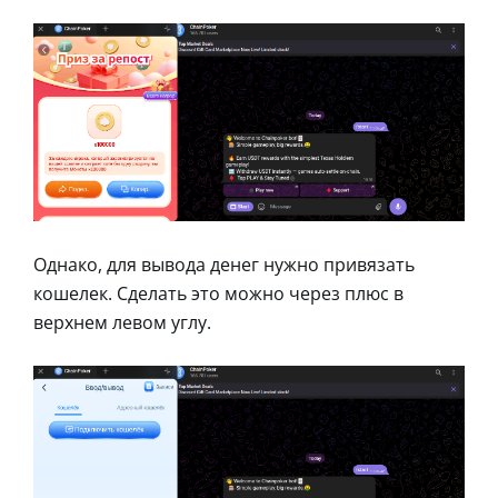
Однако, для вывода денег нужно привязать
кошелек. Сделать это можно через плюс в
верхнем левом углу.