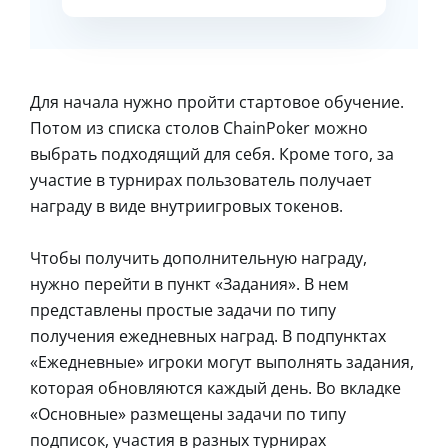
Для начала нужно пройти стартовое обучение.
Потом из списка столов ChainPoker можно
выбрать подходящий для себя. Кроме того, за
участие в турнирах пользователь получает
награду в виде внутриигровых токенов.
Чтобы получить дополнительную награду,
нужно перейти в пункт «Задания». В нем
представлены простые задачи по типу
получения ежедневных наград. В подпунктах
«Ежедневные» игроки могут выполнять задания,
которая обновляются каждый день. Во вкладке
«Основные» размещены задачи по типу
подписок, участия в разных турнирах