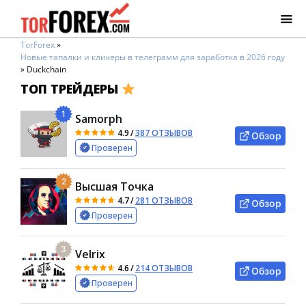
TorForex
»
Новые тапалки и кликеры в телеграмм для заработка в 2026 году
»
Duckchain
ТОП ТРЕЙДЕРЫ
1
Samorph
4.9
/
387 ОТЗЫВОВ
Обзор
Проверен
2
Высшая Точка
4.7
/
281 ОТЗЫВОВ
Обзор
Проверен
3
Velrix
4.6
/
214 ОТЗЫВОВ
Обзор
Проверен