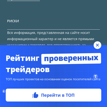
РИСКИ
Вся информация, представленная на сайте носит
информационный характер и не является прямыми
указаниями к торговле, вся ответственность за
принятие решения остается за трейдером.
проверенных
Рейтинг
HTML карта сайта
трейдеров
ТОП лучших проектов на основании оценок посетителей сайта
Перейти в ТОП
© Copyright 2024
TORFOREX.COM