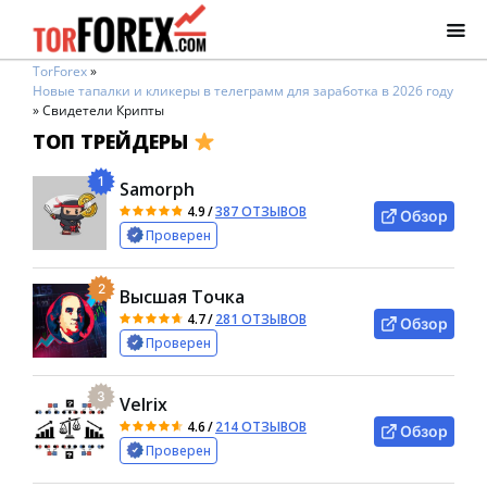
TorForex
»
Новые тапалки и кликеры в телеграмм для заработка в 2026 году
»
Свидетели Крипты
ТОП ТРЕЙДЕРЫ
1
Samorph
4.9
/
387 ОТЗЫВОВ
Обзор
Проверен
2
Высшая Точка
4.7
/
281 ОТЗЫВОВ
Обзор
Проверен
3
Velrix
4.6
/
214 ОТЗЫВОВ
Обзор
Проверен