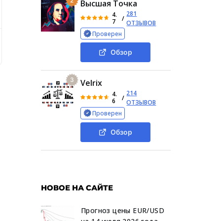
2
Высшая Точка
281
4.
/
7
ОТЗЫВОВ
Проверен
our Meme
Ситуация со взломом и мошенничеством
О
Обзор
3
Velrix
214
4.
/
6
ОТЗЫВОВ
Проверен
Обзор
НОВОЕ НА САЙТЕ
Прогноз цены EUR/USD