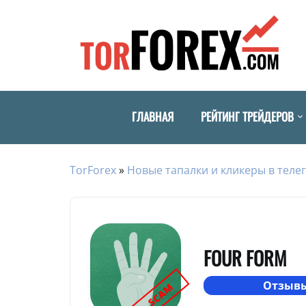
ГЛАВНАЯ
РЕЙТИНГ ТРЕЙДЕРОВ
TorForex
»
Новые тапалки и кликеры в телег
FOUR FORM
Отзывы
SCAM