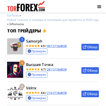
TorForex
»
Новые тапалки и кликеры в телеграмм для заработка в 2026 году
»
Giftomania
ТОП ТРЕЙДЕРЫ
1
Samorph
4.9
/
387 ОТЗЫВОВ
Обзор
Проверен
2
Высшая Точка
4.7
/
281 ОТЗЫВОВ
Обзор
Проверен
3
Velrix
4.6
/
214 ОТЗЫВОВ
Обзор
Проверен