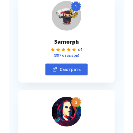
1
Samorph
4.9
(387 отзывов)
Смотреть
2