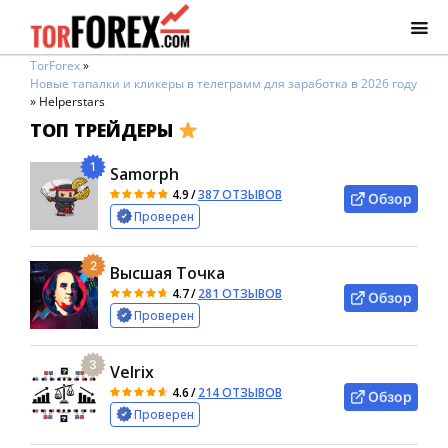
TorForex
»
Новые тапалки и кликеры в телеграмм для заработка в 2026 году
»
Helperstars
ТОП ТРЕЙДЕРЫ
1
Samorph
4.9
/
387 ОТЗЫВОВ
Обзор
Проверен
2
Высшая Точка
4.7
/
281 ОТЗЫВОВ
Обзор
Проверен
3
Velrix
4.6
/
214 ОТЗЫВОВ
Обзор
Проверен