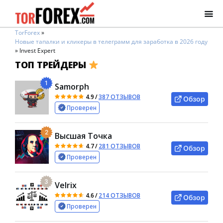
TorForex
»
Новые тапалки и кликеры в телеграмм для заработка в 2026 году
»
Invest Expert
ТОП ТРЕЙДЕРЫ
1
Samorph
4.9
/
387 ОТЗЫВОВ
Обзор
Проверен
2
Высшая Точка
4.7
/
281 ОТЗЫВОВ
Обзор
Проверен
3
Velrix
4.6
/
214 ОТЗЫВОВ
Обзор
Проверен