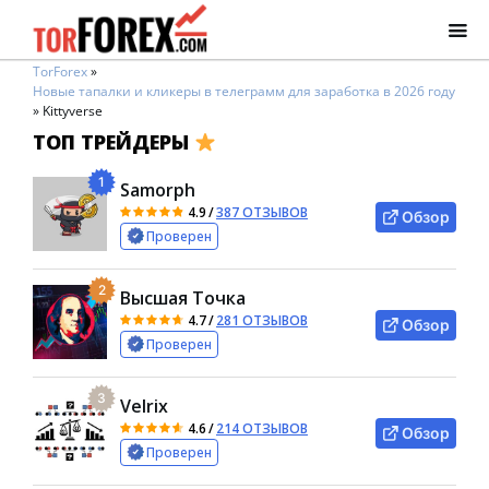
TorForex
»
Новые тапалки и кликеры в телеграмм для заработка в 2026 году
»
Kittyverse
ТОП ТРЕЙДЕРЫ
1
Samorph
4.9
/
387 ОТЗЫВОВ
Обзор
Проверен
2
Высшая Точка
4.7
/
281 ОТЗЫВОВ
Обзор
Проверен
3
Velrix
4.6
/
214 ОТЗЫВОВ
Обзор
Проверен