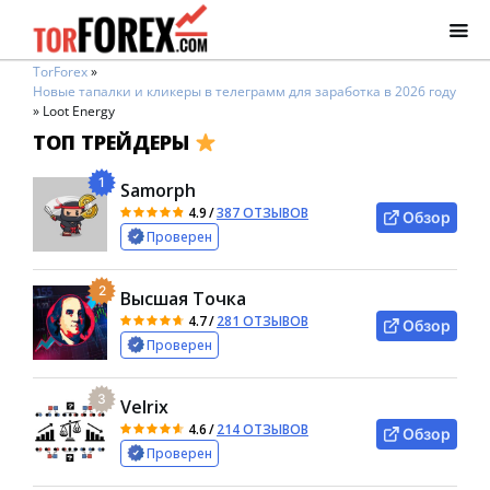
TorForex
»
Новые тапалки и кликеры в телеграмм для заработка в 2026 году
»
Loot Energy
ТОП ТРЕЙДЕРЫ
1
Samorph
4.9
/
387 ОТЗЫВОВ
Обзор
Проверен
2
Высшая Точка
4.7
/
281 ОТЗЫВОВ
Обзор
Проверен
3
Velrix
4.6
/
214 ОТЗЫВОВ
Обзор
Проверен