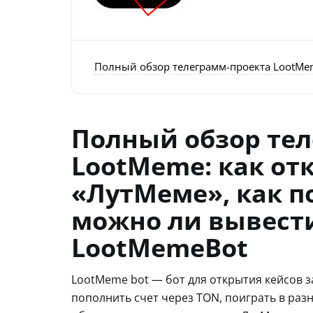
Полный обзор телеграмм-проекта LootMem
Полный обзор те
LootMeme: как от
«ЛутМеме», как 
можно ли вывести
LootMemeBot
LootMeme bot — бот для открытия кейсов з
пополнить счет через TON, поиграть в ра