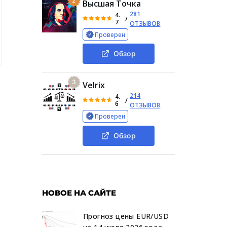
2
Высшая Точка
281
4.
/
7
ОТЗЫВОВ
Проверен
к и можно ли вывести деньги с бота LootMemeBot
Что п
Обзор
3
Velrix
214
4.
/
6
ОТЗЫВОВ
Проверен
Обзор
НОВОЕ НА САЙТЕ
Прогноз цены EUR/USD