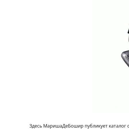
Здесь МаришаДеБошир публикует каталог с