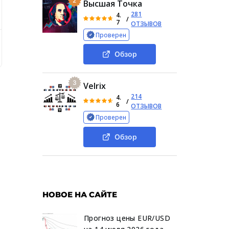
2
Высшая Точка
281
4.
/
7
ОТЗЫВОВ
Проверен
ко
Подробное исследование проекта Мариши де Бошир
Обзор
3
Velrix
214
4.
/
6
ОТЗЫВОВ
Проверен
Обзор
НОВОЕ НА САЙТЕ
Прогноз цены EUR/USD