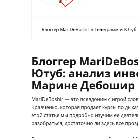
Блоггер MariDeBoshir в Телеграмм и Юту
Блоггер MariDeBos
Ютуб: анализ инв
Марине Дебошир 
MariDeBoshir — это псевдоним с игрой сл
Кравченко, которая продает курсы по ды
этой статье мы подробно изучим ее деятел
разобраться, достаточно ли здесь все проз