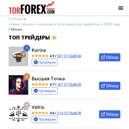
TorForex
»
Новые тапалки и кликеры в телеграмм для заработка в 2026 году
»
Mouse
ТОП ТРЕЙДЕРЫ
1
Korixa
4.9
/
387 ОТЗЫВОВ
Обзор
Проверен
2
Высшая Точка
4.7
/
281 ОТЗЫВОВ
Обзор
Проверен
3
Velrix
4.6
/
214 ОТЗЫВОВ
Обзор
Проверен