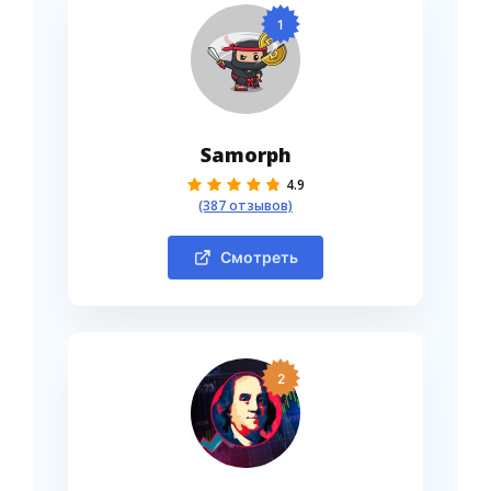
1
Samorph
4.9
(387 отзывов)
Смотреть
2