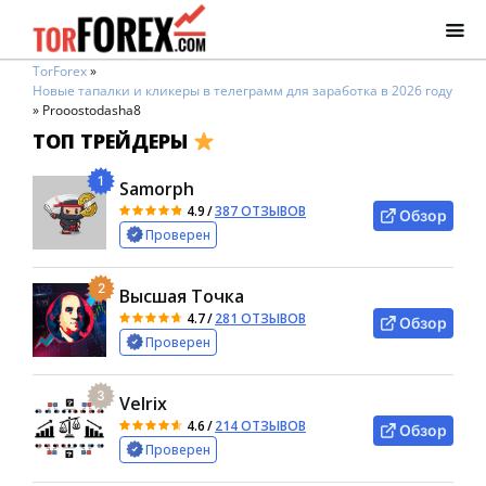
TorForex
»
Новые тапалки и кликеры в телеграмм для заработка в 2026 году
»
Prooostodasha8
ТОП ТРЕЙДЕРЫ
1
Samorph
4.9
/
387 ОТЗЫВОВ
Обзор
Проверен
2
Высшая Точка
4.7
/
281 ОТЗЫВОВ
Обзор
Проверен
3
Velrix
4.6
/
214 ОТЗЫВОВ
Обзор
Проверен