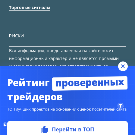
Торговые сигналы
РИСКИ
Вся информация, представленная на сайте носит
информационный характер и не является прямыми
указаниями к торговле, вся ответственность за
принятие решения остается за трейдером.
проверенных
Рейтинг
HTML карта сайта
трейдеров
ТОП лучших проектов на основании оценок посетителей сайта
Перейти в ТОП
© Copyright 2024
TORFOREX.COM