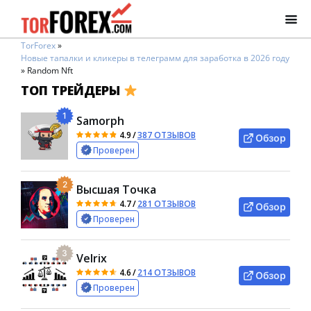
TorForex
»
Новые тапалки и кликеры в телеграмм для заработка в 2026 году
»
Random Nft
ТОП ТРЕЙДЕРЫ
1
Samorph
4.9
/
387 ОТЗЫВОВ
Обзор
Проверен
2
Высшая Точка
4.7
/
281 ОТЗЫВОВ
Обзор
Проверен
3
Velrix
4.6
/
214 ОТЗЫВОВ
Обзор
Проверен