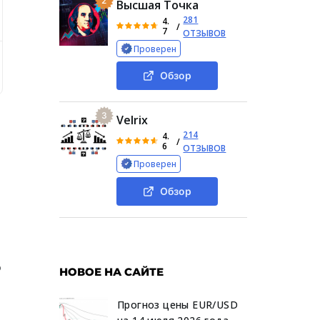
2
Высшая Точка
281
4.
/
7
ОТЗЫВОВ
Проверен
Деятельность проекта
Прогнозы монеты
Признаки 
Обзор
3
Velrix
214
4.
/
6
ОТЗЫВОВ
Проверен
Обзор
о
НОВОЕ НА САЙТЕ
Прогноз цены EUR/USD