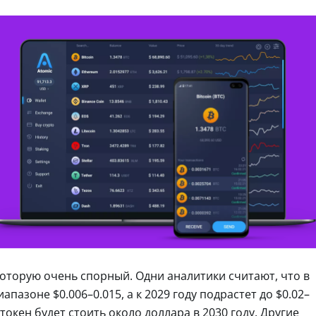
которую очень спорный. Одни аналитики считают, что в
апазоне $0.006–0.015, а к 2029 году подрастет до $0.02–
окен будет стоить около доллара в 2030 году. Другие