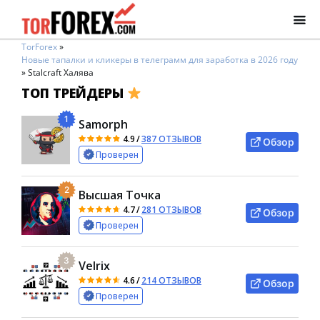
TorForex
»
Новые тапалки и кликеры в телеграмм для заработка в 2026 году
»
Stalcraft Халява
ТОП ТРЕЙДЕРЫ
1
Samorph
4.9
/
387 ОТЗЫВОВ
Обзор
Проверен
2
Высшая Точка
4.7
/
281 ОТЗЫВОВ
Обзор
Проверен
3
Velrix
4.6
/
214 ОТЗЫВОВ
Обзор
Проверен