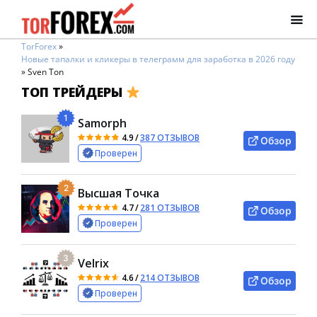
TorForex
»
Новые тапалки и кликеры в телеграмм для заработка в 2026 году
»
Sven Ton
ТОП ТРЕЙДЕРЫ
1
Samorph
4.9
/
387 ОТЗЫВОВ
Обзор
Проверен
2
Высшая Точка
4.7
/
281 ОТЗЫВОВ
Обзор
Проверен
3
Velrix
4.6
/
214 ОТЗЫВОВ
Обзор
Проверен