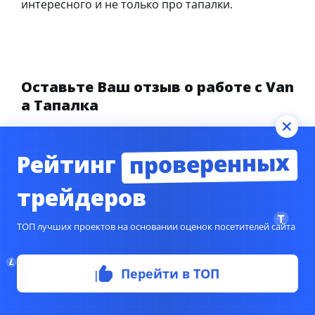
интересного и не только про тапалки.
Оставьте Ваш отзыв о работе с Van
a Тапалка
проверенных
Рейтинг
Ваша общая оценка
трейдеров
Заголовок вашего отзыва
ТОП лучших проектов на основании оценок посетителей сайта
Перейти в ТОП
Ваш отзыв