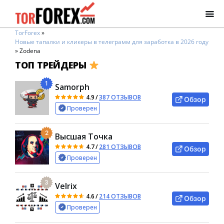
TorForex
»
Новые тапалки и кликеры в телеграмм для заработка в 2026 году
»
Zodena
ТОП ТРЕЙДЕРЫ
1
Samorph
4.9
/
387 ОТЗЫВОВ
Обзор
Проверен
2
Высшая Точка
4.7
/
281 ОТЗЫВОВ
Обзор
Проверен
3
Velrix
4.6
/
214 ОТЗЫВОВ
Обзор
Проверен