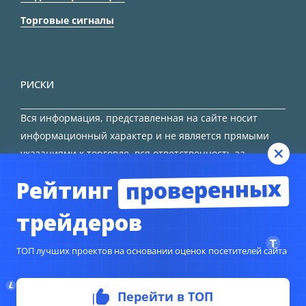
Торговые сигналы
РИСКИ
Вся информация, представленная на сайте носит
информационный характер и не является прямыми
указаниями к торговле, вся ответственность за
принятие решения остается за трейдером.
проверенных
Рейтинг
HTML карта сайта
трейдеров
ТОП лучших проектов на основании оценок посетителей сайта
Перейти в ТОП
© Copyright 2024
TORFOREX.COM