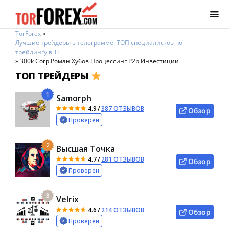
TorForex
»
Лучшие трейдеры в телеграмме: ТОП специалистов по
трейдингу в ТГ
»
300k Corp Роман Хубов Процессинг P2p Инвестиции
ТОП ТРЕЙДЕРЫ
1
Samorph
4.9
/
387 ОТЗЫВОВ
Обзор
Проверен
2
Высшая Точка
4.7
/
281 ОТЗЫВОВ
Обзор
Проверен
3
Velrix
4.6
/
214 ОТЗЫВОВ
Обзор
Проверен