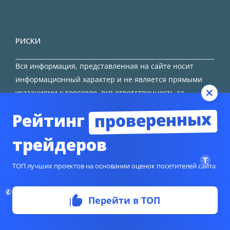
РИСКИ
Вся информация, представленная на сайте носит
информационный характер и не является прямыми
указаниями к торговле, вся ответственность за
принятие решения остается за трейдером.
проверенных
Рейтинг
HTML карта сайта
трейдеров
ТОП лучших проектов на основании оценок посетителей сайта
Перейти в ТОП
© Copyright 2024
TORFOREX.COM