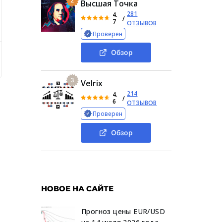
2
Высшая Точка
281
4.
/
7
ОТЗЫВОВ
Проверен
Обзор
 о проекте
Деятельность обучения «Академии Трейдин
3
Velrix
214
4.
/
6
ОТЗЫВОВ
Проверен
Обзор
НОВОЕ НА САЙТЕ
Прогноз цены EUR/USD