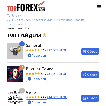
TorForex
»
Лучшие трейдеры в телеграмме: ТОП специалистов по
трейдингу в ТГ
»
Александр Ткач
ТОП ТРЕЙДЕРЫ
1
Samorph
4.9
/
387 ОТЗЫВОВ
Обзор
Проверен
2
Высшая Точка
4.7
/
281 ОТЗЫВОВ
Обзор
Проверен
3
Velrix
4.6
/
214 ОТЗЫВОВ
Обзор
Проверен