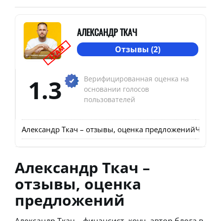
АЛЕКСАНДР ТКАЧ
SCAM
Отзывы (2)
1.3
Верифицированная оценка на
основании голосов
пользователей
Александр Ткач – отзывы, оценка предложений
Что пр
Александр Ткач –
отзывы, оценка
предложений
Александр Ткач – финансист, коуч, автор блога в