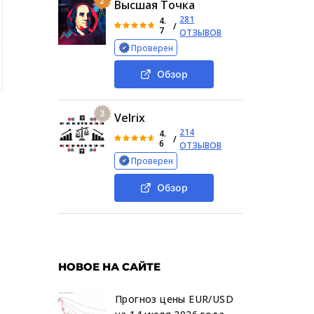
2
Высшая Точка
281
4.
/
7
ОТЗЫВОВ
Проверен
Что известно о проекте
Деятельность телеграм-канала Al
Обзор
3
Velrix
214
4.
/
6
ОТЗЫВОВ
Проверен
Обзор
НОВОЕ НА САЙТЕ
Прогноз цены EUR/USD