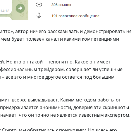
рипто», автор ничего рассказывать и демонстрировать н
о, чем будет полезен канал и какими компетенциями
й. Но кто он такой – непонятно. Какое он имеет
рофессиональным трейдером, совершает ли успешные
 – все это и многое другое остается под большим
админ все же выкладывает. Каким методом работы он
ер придерживается анонимности, доверия эти скриншоты
начает, что он точно не является известным экспертом.
 Crypto, мы обратились к поисковику. Но здесь его