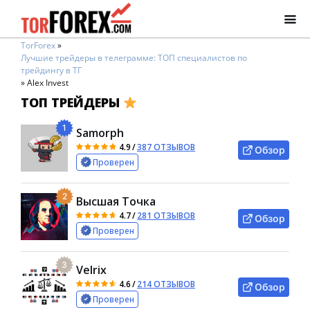
TorForex
»
Лучшие трейдеры в телеграмме: ТОП специалистов по
трейдингу в ТГ
»
Alex Invest
ТОП ТРЕЙДЕРЫ
1
Samorph
4.9
/
387 ОТЗЫВОВ
Обзор
Проверен
2
Высшая Точка
4.7
/
281 ОТЗЫВОВ
Обзор
Проверен
3
Velrix
4.6
/
214 ОТЗЫВОВ
Обзор
Проверен