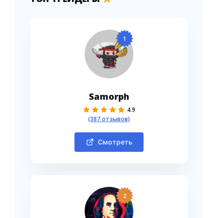
1
Samorph
4.9
(387 отзывов)
Смотреть
2