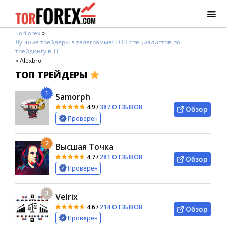
TorForex
»
Лучшие трейдеры в телеграмме: ТОП специалистов по
трейдингу в ТГ
»
Alexbro
ТОП ТРЕЙДЕРЫ
1
Samorph
4.9
/
387 ОТЗЫВОВ
Обзор
Проверен
2
Высшая Точка
4.7
/
281 ОТЗЫВОВ
Обзор
Проверен
3
Velrix
4.6
/
214 ОТЗЫВОВ
Обзор
Проверен