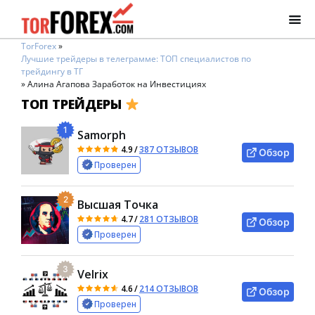
TorForex
»
Лучшие трейдеры в телеграмме: ТОП специалистов по
трейдингу в ТГ
»
Алина Агапова Заработок на Инвестициях
ТОП ТРЕЙДЕРЫ
1
Samorph
4.9
/
387 ОТЗЫВОВ
Обзор
Проверен
2
Высшая Точка
4.7
/
281 ОТЗЫВОВ
Обзор
Проверен
3
Velrix
4.6
/
214 ОТЗЫВОВ
Обзор
Проверен