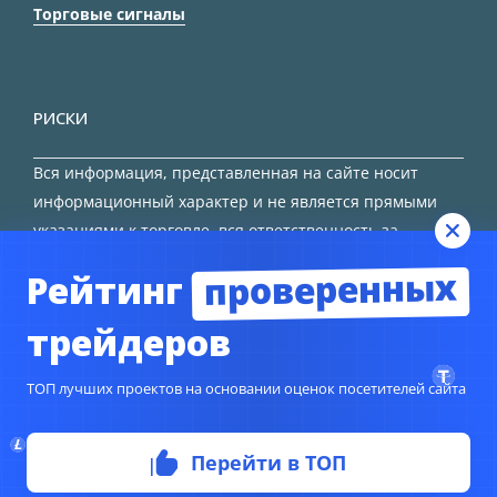
Торговые сигналы
РИСКИ
Вся информация, представленная на сайте носит
информационный характер и не является прямыми
указаниями к торговле, вся ответственность за
принятие решения остается за трейдером.
проверенных
Рейтинг
HTML карта сайта
трейдеров
ТОП лучших проектов на основании оценок посетителей сайта
Перейти в ТОП
© Copyright 2024
TORFOREX.COM