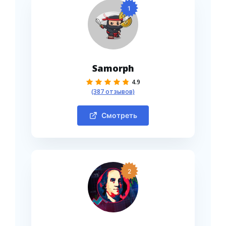
1
Samorph
4.9
(387 отзывов)
Смотреть
2