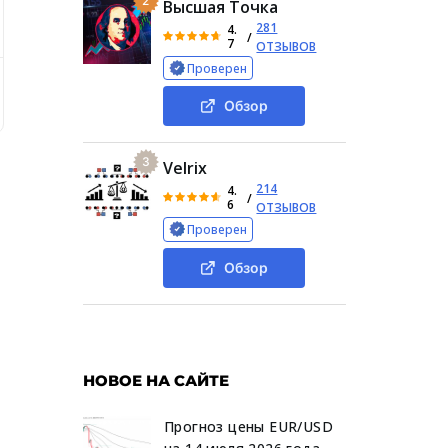
2
Высшая Точка
281
4.
/
7
ОТЗЫВОВ
Проверен
ade
Обзор деятельности AndreyShesttrade
Отзывы
Обзор
3
Velrix
214
4.
/
6
ОТЗЫВОВ
Проверен
Обзор
НОВОЕ НА САЙТЕ
Прогноз цены EUR/USD