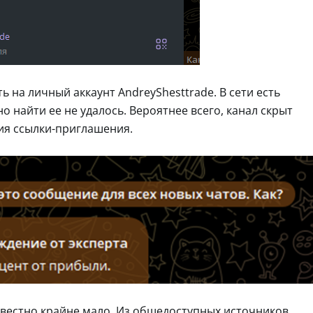
 на личный аккаунт AndreyShesttrade. В сети есть
о найти ее не удалось. Вероятнее всего, канал скрыт
ия ссылки-приглашения.
вестно крайне мало. Из общедоступных источников