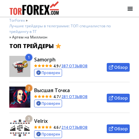
TorForex
»
Лучшие трейдеры в телеграмме: ТОП специалистов по
трейдингу в ТГ
»
Артем на Миллион
ТОП ТРЕЙДЕРЫ
1
Samorph
4.9
/
387 ОТЗЫВОВ
Обзор
Проверен
2
Высшая Точка
4.7
/
281 ОТЗЫВОВ
Обзор
Проверен
3
Velrix
4.6
/
214 ОТЗЫВОВ
Обзор
Проверен