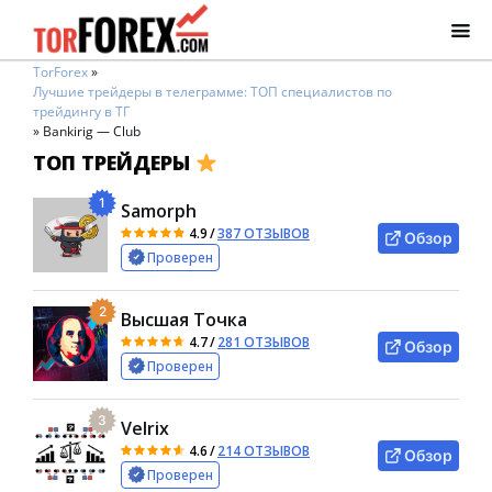
TorForex
»
Лучшие трейдеры в телеграмме: ТОП специалистов по
трейдингу в ТГ
»
Bankirig — Club
ТОП ТРЕЙДЕРЫ
1
Samorph
4.9
/
387 ОТЗЫВОВ
Обзор
Проверен
2
Высшая Точка
4.7
/
281 ОТЗЫВОВ
Обзор
Проверен
3
Velrix
4.6
/
214 ОТЗЫВОВ
Обзор
Проверен