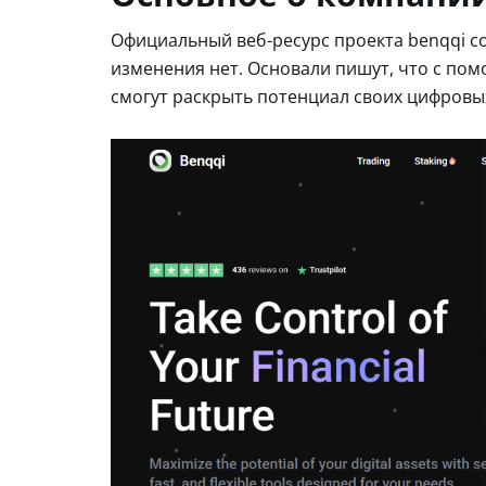
Официальный веб-ресурс проекта benqqi c
изменения нет. Основали пишут, что с по
смогут раскрыть потенциал своих цифровы