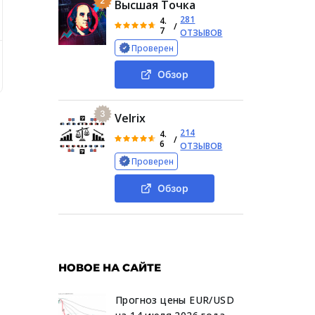
2
Высшая Точка
281
4.
/
7
ОТЗЫВОВ
Проверен
Услуги торговой площадки
Отзывы о Benqqi
Заключи
Обзор
3
Velrix
214
4.
/
6
ОТЗЫВОВ
Проверен
Обзор
НОВОЕ НА САЙТЕ
Прогноз цены EUR/USD