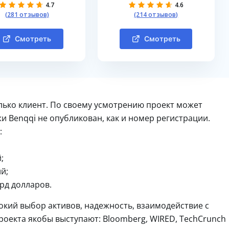
4.7
4.6
(281 отзывов)
(214 отзывов)
Смотреть
Смотреть
лько клиент. По своему усмотрению проект может
и Benqqi не опубликован, как и номер регистрации.
:
;
й;
рд долларов.
окий выбор активов, надежность, взаимодействие с
оекта якобы выступают: Bloomberg, WIRED, TechCrunch