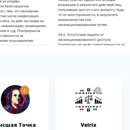
2
3
ысшая Точка
Velrix