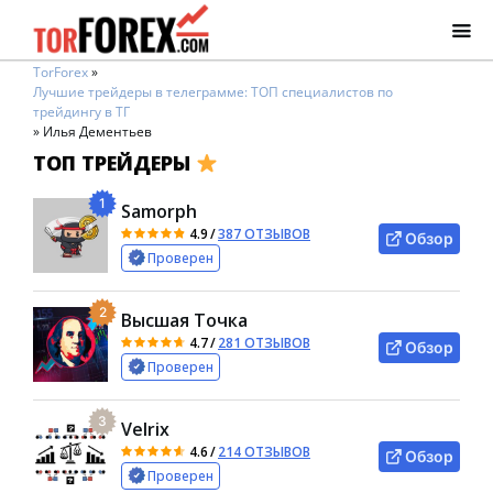
TorForex
»
Лучшие трейдеры в телеграмме: ТОП специалистов по
трейдингу в ТГ
»
Илья Дементьев
ТОП ТРЕЙДЕРЫ
1
Samorph
4.9
/
387 ОТЗЫВОВ
Обзор
Проверен
2
Высшая Точка
4.7
/
281 ОТЗЫВОВ
Обзор
Проверен
3
Velrix
4.6
/
214 ОТЗЫВОВ
Обзор
Проверен