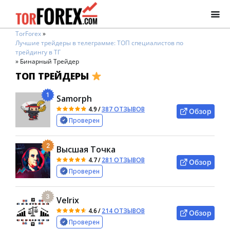
TorForex
»
Лучшие трейдеры в телеграмме: ТОП специалистов по
трейдингу в ТГ
»
Бинарный Трейдер
ТОП ТРЕЙДЕРЫ
1
Samorph
4.9
/
387 ОТЗЫВОВ
Обзор
Проверен
2
Высшая Точка
4.7
/
281 ОТЗЫВОВ
Обзор
Проверен
3
Velrix
4.6
/
214 ОТЗЫВОВ
Обзор
Проверен