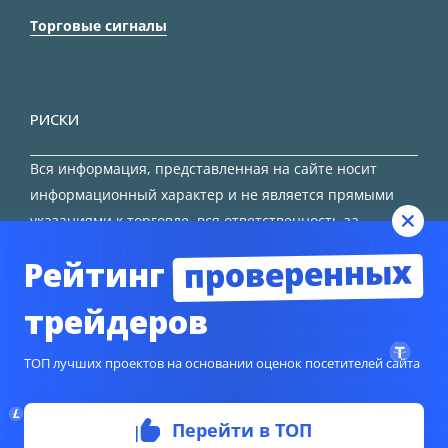
Торговые сигналы
РИСКИ
Вся информация, представленная на сайте носит
информационный характер и не является прямыми
указаниями к торговле, вся ответственность за
принятие решения остается за трейдером.
проверенных
Рейтинг
HTML карта сайта
трейдеров
ТОП лучших проектов на основании оценок посетителей сайта
© Copyright 2024
TORFOREX.COM
Перейти в ТОП