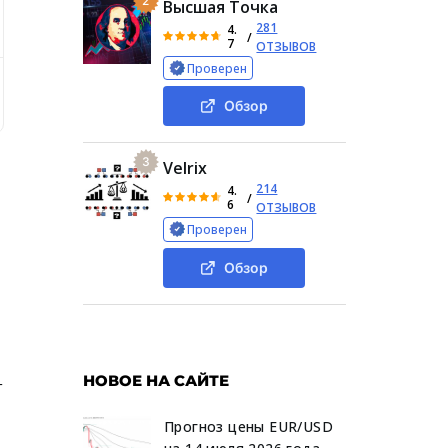
2
Высшая Точка
281
4.
/
7
ОТЗЫВОВ
Проверен
е «Бит Ультра Лтд», проверка на скам
Обзор проекта «Б
Обзор
3
Velrix
214
4.
/
6
ОТЗЫВОВ
Проверен
Обзор
НОВОЕ НА САЙТЕ
т
Прогноз цены EUR/USD