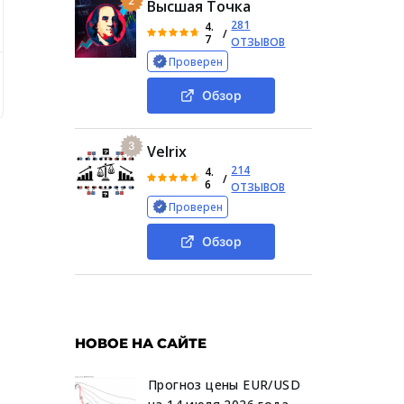
2
Высшая Точка
281
4.
/
7
ОТЗЫВОВ
Проверен
ьности КриптоСофии
Деятельность трейдера Sofy crypto
Обзор
3
Velrix
214
4.
/
6
ОТЗЫВОВ
Проверен
Обзор
НОВОЕ НА САЙТЕ
Прогноз цены EUR/USD