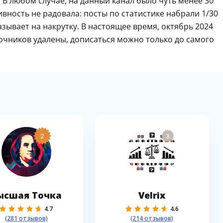
 В любом случае, на данный канал было чуть менее 30
ивность не радовала: посты по статистике набрали 1/30
азывает на накрутку. В настоящее время, октябрь 2024
точников удалены, дописаться можно только до самого
2
3
ысшая Точка
Velrix
4.7
4.6
(281 отзывов)
(214 отзывов)