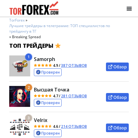
TorForex
»
Лучшие трейдеры в телеграмме: ТОП специалистов по
трейдингу в ТГ
»
Breaking Spread
ТОП ТРЕЙДЕРЫ
1
Samorph
4.9
/
387 ОТЗЫВОВ
Обзор
Проверен
2
Высшая Точка
4.7
/
281 ОТЗЫВОВ
Обзор
Проверен
3
Velrix
4.6
/
214 ОТЗЫВОВ
Обзор
Проверен