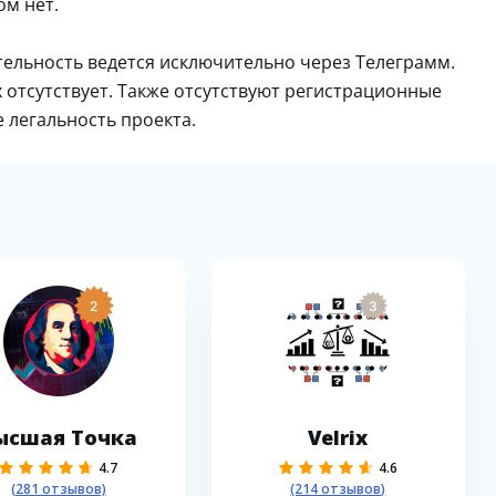
ом нет.
ятельность ведется исключительно через Телеграмм.
 отсутствует. Также отсутствуют регистрационные
 легальность проекта.
2
3
ысшая Точка
Velrix
4.7
4.6
(281 отзывов)
(214 отзывов)