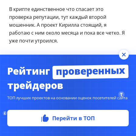
В крипте единственное что спасает это
проверка репутации, тут каждый второй
мошенник. А проект Кирилла стоящий, я
работаю с ним около месяца и пока все четко. Я
уже почти утроился.
проверенных
Рейтинг
Оставьте Ваш отзыв о работе с Byb
трейдеров
it Pro Official Channel
ТОП лучших проектов на основании оценок посетителей сайта
Ваша общая оценка
Перейти в ТОП
Заголовок вашего отзыва