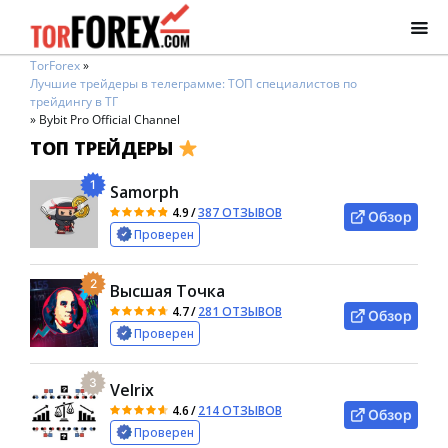
TorForex
»
Лучшие трейдеры в телеграмме: ТОП специалистов по
трейдингу в ТГ
»
Bybit Pro Official Channel
ТОП ТРЕЙДЕРЫ
1
Samorph
4.9
/
387 ОТЗЫВОВ
Обзор
Проверен
2
Высшая Точка
4.7
/
281 ОТЗЫВОВ
Обзор
Проверен
3
Velrix
4.6
/
214 ОТЗЫВОВ
Обзор
Проверен