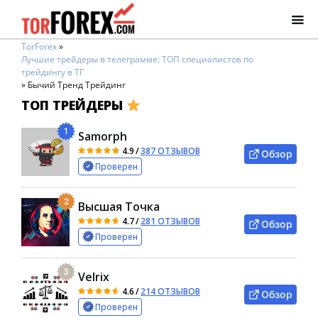
TorForex
»
Лучшие трейдеры в телеграмме: ТОП специалистов по
трейдингу в ТГ
»
Бычий Тренд Трейдинг
ТОП ТРЕЙДЕРЫ
1
Samorph
4.9
/
387 ОТЗЫВОВ
Обзор
Проверен
2
Высшая Точка
4.7
/
281 ОТЗЫВОВ
Обзор
Проверен
3
Velrix
4.6
/
214 ОТЗЫВОВ
Обзор
Проверен