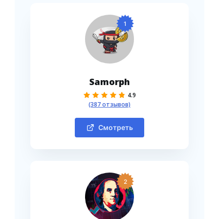
1
Samorph
4.9
(387 отзывов)
Смотреть
2