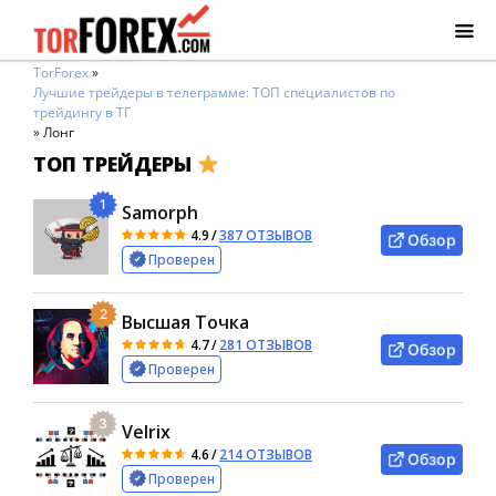
TorForex
»
Лучшие трейдеры в телеграмме: ТОП специалистов по
трейдингу в ТГ
»
Лонг
ТОП ТРЕЙДЕРЫ
1
Samorph
4.9
/
387 ОТЗЫВОВ
Обзор
Проверен
2
Высшая Точка
4.7
/
281 ОТЗЫВОВ
Обзор
Проверен
3
Velrix
4.6
/
214 ОТЗЫВОВ
Обзор
Проверен