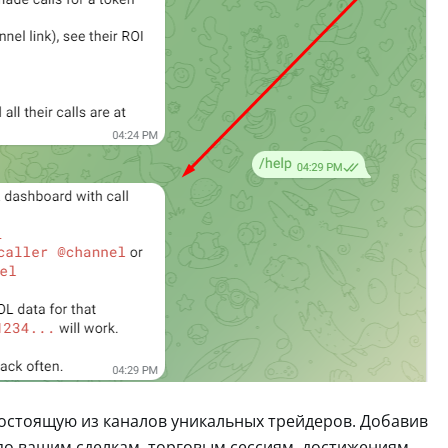
состоящую из каналов уникальных трейдеров. Добавив
 по вашим сделкам, торговым сессиям, достижениям.