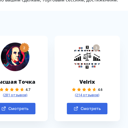
2
3
ысшая Точка
Velrix
4.7
4.6
(281 отзывов)
(214 отзывов)
Смотреть
Смотреть