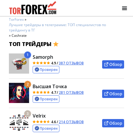
TorForex
»
Лучшие трейдеры в телеграмме: ТОП специалистов по
трейдингу в ТГ
»
Cashrate
ТОП ТРЕЙДЕРЫ
1
Samorph
4.9
/
387 ОТЗЫВОВ
Обзор
Проверен
2
Высшая Точка
4.7
/
281 ОТЗЫВОВ
Обзор
Проверен
3
Velrix
4.6
/
214 ОТЗЫВОВ
Обзор
Проверен