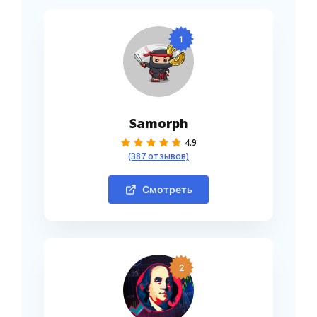
1
Samorph
4.9
(387 отзывов)
Смотреть
2