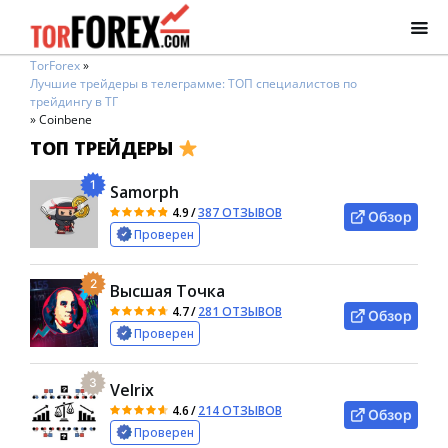
TorForex
»
Лучшие трейдеры в телеграмме: ТОП специалистов по
трейдингу в ТГ
»
Coinbene
ТОП ТРЕЙДЕРЫ
1
Samorph
4.9
/
387 ОТЗЫВОВ
Обзор
Проверен
2
Высшая Точка
4.7
/
281 ОТЗЫВОВ
Обзор
Проверен
3
Velrix
4.6
/
214 ОТЗЫВОВ
Обзор
Проверен